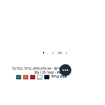
1/6
עץ אלון מלא, ברזל, כבל בד
חומרים :
מידות :
קוטר 25 \ ג30
: צבע ברזל
​ : צבע כבל בד
100 וואט מקסימום
עוצמת אור :