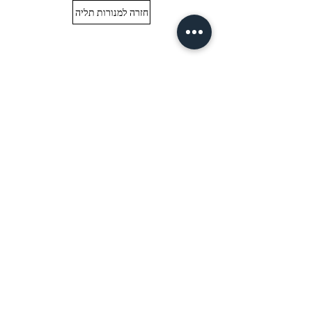
חזרה למנורות תליה
contact
Call now
0523442040
Delivery
Privacy policy
English
2026 Haim Evgi Design