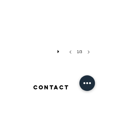
Aviv,
Israel
Area:
100.0
sqm
Year:
2016
Designer
:
1/3
Yael
Perry
Photographer
:
Avishai
Finkelstein
contact
Call now
0523442040
Delivery
Privacy policy
English