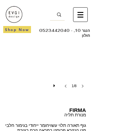
FIRMA
Shop Now
- הנגר 10,
0523442040
חולון
1/8
FIRMA
מנורת תליה
גוף תאורה תלוי עשויחומר ייחודי בגימור חלבי
מט הנקרא פרוסט במראה קרח בצורת