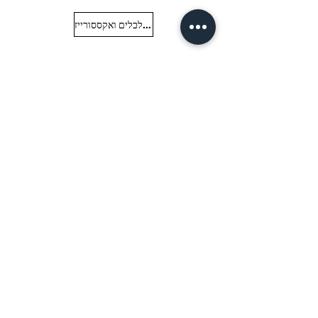
חזרה לכלים ואקססורייז
contact
Call now
0523442040
Delivery
Privacy policy
English
2026 Haim Evgi Design