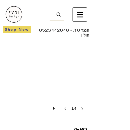
Shop Now
- הנגר 10,
0523442040
חולון
ZEPO
1/4
ZEPO